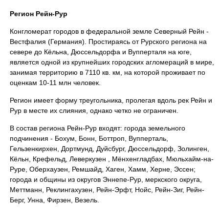
Регион Рейн-Рур
Конгломерат городов в федеральной земле Северный Рейн ‑
Вестфалия (Германия). Простираясь от Рурского региона на
севере до Кёльна, Дюссельдорфа и Вупперталя на юге,
является одной из крупнейших городских агломераций в мире,
занимая территорию в 7110 кв. км, на которой проживает по
оценкам 10-11 млн человек.
Регион имеет форму треугольника, пролегая вдоль рек Рейн и
Рур в месте их слияния, однако четко не ограничен.
В состав региона Рейн-Рур входят: города земельного
подчинения - Бохум, Бонн, Боттроп, Вупперталь,
Гельзенкирхен, Дортмунд, Дуйсбург, Дюссельдорф, Золинген,
Кёльн, Крефельд, Леверкузен , Мёнхенгладбах, Мюльхайм-на-
Руре, Оберхаузен, Ремшайд, Хаген, Хамм, Херне, Эссен;
города и общины из округов Эннепе‑Рур, меркского округа,
Меттманн, Реклингахузен, Рейн-Эрфт, Нойс, Рейн-Зиг, Рейн-
Берг, Унна, Фирзен, Везель.