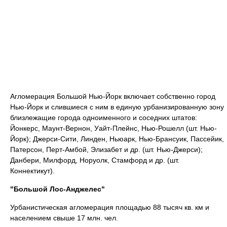
Агломерация Большой Нью-Йорк включает собственно город
Нью-Йорк и слившиеся с ним в единую урбанизированную зону
близлежащие города одноименного и соседних штатов:
Йонкерс, Маунт-Вернон, Уайт-Плейнс, Нью-Рошелл (шт. Нью-
Йорк); Джерси-Сити, Линден, Ньюарк, Нью-Брансуик, Пассейик,
Патерсон, Перт-Амбой, Элизабет и др. (шт. Нью-Джерси);
Данбери, Милфорд, Норуолк, Стамфорд и др. (шт.
Коннектикут).
"Большой Лос-Анджелес"
Урбанистическая агломерация площадью 88 тысяч кв. км и
населением свыше 17 млн. чел.