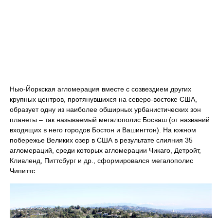
Нью-Йоркская агломерация вместе с созвездием других
крупных центров, протянувшихся на северо-востоке США,
образует одну из наиболее обширных урбанистических зон
планеты – так называемый мегалополис Босваш (от названий
входящих в него городов Бостон и Вашингтон). На южном
побережье Великих озер в США в результате слияния 35
агломераций, среди которых агломерации Чикаго, Детройт,
Кливленд, Питтсбург и др., сформировался мегалополис
Чипиттс.