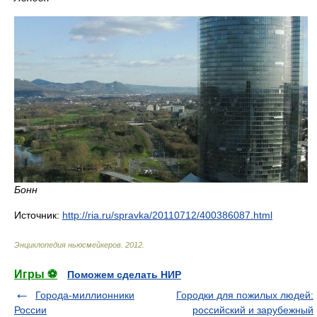
Бонн
Источник:
http://ria.ru/spravka/20110712/400386087.html
Энциклопедия ньюсмейкеров
.
2012
.
Игры ⚽
Поможем сделать НИР
Города-миллионники
Городки для пожилых людей:
России
российский и зарубежный