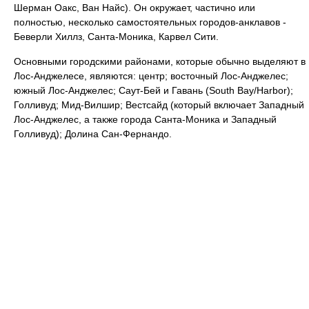
Шерман Оакс, Ван Найс). Он окружает, частично или
полностью, несколько самостоятельных городов-анклавов -
Беверли Хиллз, Санта‑Моника, Карвел Сити.
Основными городскими районами, которые обычно выделяют в
Лос-Анджелесе, являются: центр; восточный Лос-Анджелес;
южный Лос-Анджелес; Саут-Бей и Гавань (South Bay/Harbor);
Голливуд; Мид-Вилшир; Вестсайд (который включает Западный
Лос-Анджелес, а также города Санта-Моника и Западный
Голливуд); Долина Сан-Фернандo.